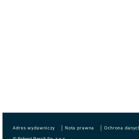
Adres wydawniczy
Nota prawna
Ochrona danyc
© Robert Bosch Sp. z o.o.