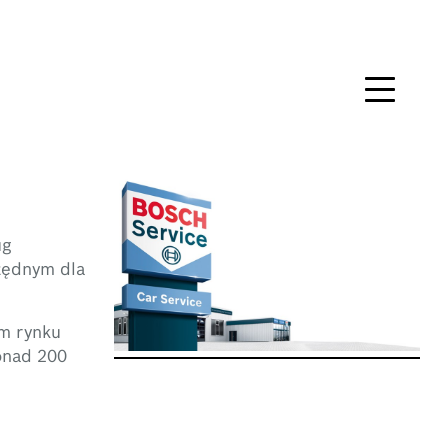
ug
zędnym dla
ym rynku
onad 200